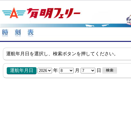
運航年月日を選択し、検索ボタンを押してください。
運航年月日
年
月
日